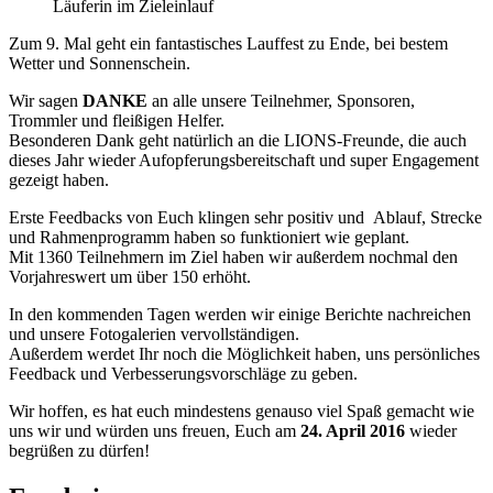
Läuferin im Zieleinlauf
Zum 9. Mal geht ein fantas­tisches Lauffest zu Ende, bei bestem
Wetter und Sonnen­schein.
Wir sagen
DANKE
an alle unsere Teilnehmer, Sponsoren,
Trommler und fleißigen Helfer.
Besonderen Dank geht natürlich an die LIONS-Freunde, die auch
dieses Jahr wieder Aufopfe­rungs­be­reit­schaft und super Engagement
gezeigt haben.
Erste Feedbacks von Euch klingen sehr positiv und Ablauf, Strecke
und Rahmen­programm haben so funktioniert wie geplant.
Mit 1360 Teilnehmern im Ziel haben wir außerdem nochmal den
Vorjah­reswert um über 150 erhöht.
In den kommenden Tagen werden wir einige Berichte nachreichen
und unsere Fotoga­lerien vervoll­ständigen.
Außerdem werdet Ihr noch die Möglichkeit haben, uns persön­liches
Feedback und Verbes­se­rungs­vor­schläge zu geben.
Wir hoffen, es hat euch mindestens genauso viel Spaß gemacht wie
uns wir und würden uns freuen, Euch am
24. April 2016
wieder
begrüßen zu dürfen!