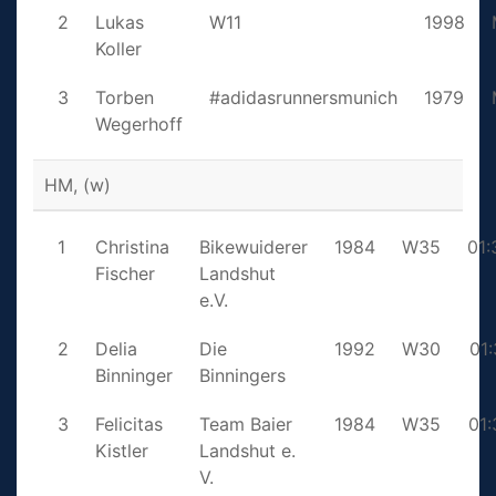
2
Lukas
W11
1998
Koller
3
Torben
#adidasrunnersmunich
1979
Wegerhoff
HM, (w)
1
Christina
Bikewuiderer
1984
W35
01:
Fischer
Landshut
e.V.
2
Delia
Die
1992
W30
01:
Binninger
Binningers
3
Felicitas
Team Baier
1984
W35
01:
Kistler
Landshut e.
V.