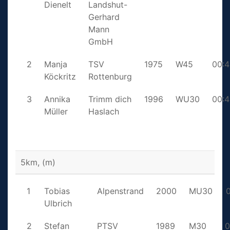
Dienelt
Landshut-
Gerhard
Mann
GmbH
2
Manja
TSV
1975
W45
00:4
Köckritz
Rottenburg
3
Annika
Trimm dich
1996
WU30
00:4
Müller
Haslach
5km, (m)
1
Tobias
Alpenstrand
2000
MU30
0
Ulbrich
2
Stefan
PTSV
1989
M30
0