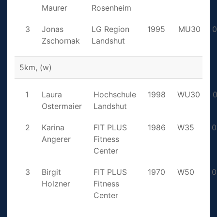
Maurer
Rosenheim
3
Jonas
LG Region
1995
MU30
0
Zschornak
Landshut
5km, (w)
1
Laura
Hochschule
1998
WU30
0
Ostermaier
Landshut
2
Karina
FIT PLUS
1986
W35
0
Angerer
Fitness
Center
3
Birgit
FIT PLUS
1970
W50
0
Holzner
Fitness
Center