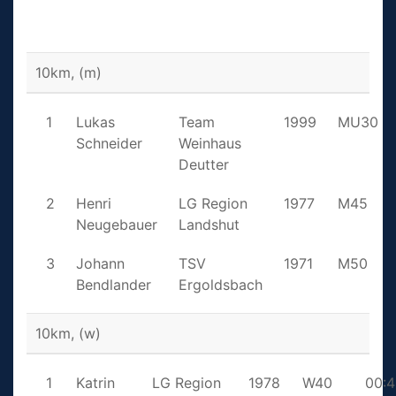
10km, (m)
1
Lukas
Team
1999
MU30
Schneider
Weinhaus
Deutter
2
Henri
LG Region
1977
M45
Neugebauer
Landshut
3
Johann
TSV
1971
M50
Bendlander
Ergoldsbach
10km, (w)
1
Katrin
LG Region
1978
W40
00:4