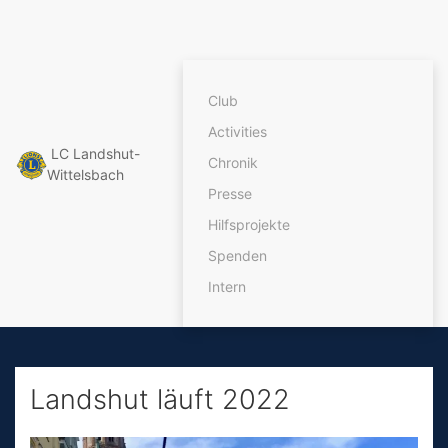
Club
Activities
LC Landshut-
Chronik
Wittelsbach
Presse
Hilfsprojekte
Spenden
Intern
Landshut läuft 2022