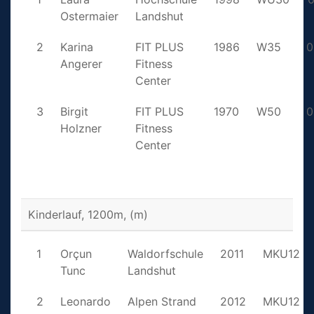
Ostermaier
Landshut
2
Karina
FIT PLUS
1986
W35
0
Angerer
Fitness
Center
3
Birgit
FIT PLUS
1970
W50
0
Holzner
Fitness
Center
Kinderlauf, 1200m, (m)
1
Orçun
Waldorfschule
2011
MKU12
Tunc
Landshut
2
Leonardo
Alpen Strand
2012
MKU12