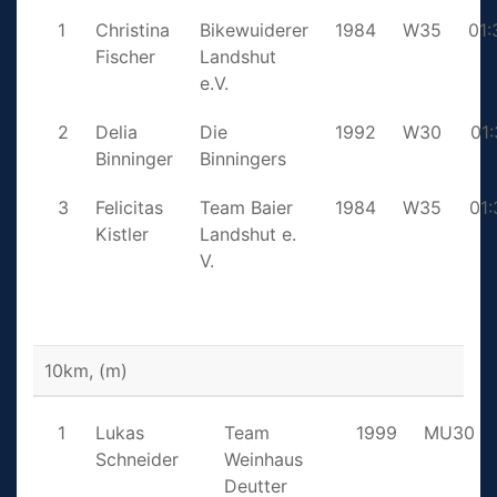
1
Christina
Bikewuiderer
1984
W35
01:
Fischer
Landshut
e.V.
2
Delia
Die
1992
W30
01:
Binninger
Binningers
3
Felicitas
Team Baier
1984
W35
01:
Kistler
Landshut e.
V.
10km, (m)
1
Lukas
Team
1999
MU30
Schneider
Weinhaus
Deutter