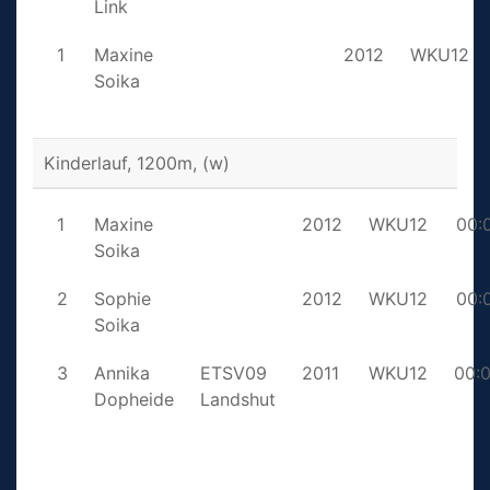
Link
1
Maxine
2012
WKU12
Soika
Kinderlauf, 1200m, (w)
1
Maxine
2012
WKU12
00:
Soika
2
Sophie
2012
WKU12
00:
Soika
3
Annika
ETSV09
2011
WKU12
00:
Dopheide
Landshut