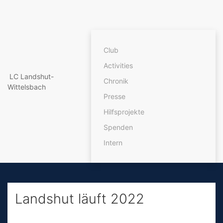
Club
Activities
LC Landshut-
Chronik
Wittelsbach
Presse
Hilfsprojekte
Spenden
Intern
Landshut läuft 2022