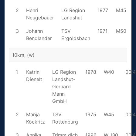
2
Henri
LG Region
1977
M45
Neugebauer
Landshut
3
Johann
TSV
1971
M50
Bendlander
Ergoldsbach
10km, (w)
1
Katrin
LG Region
1978
W40
00:4
Dienelt
Landshut-
Gerhard
Mann
GmbH
2
Manja
TSV
1975
W45
00:4
Köckritz
Rottenburg
3
Annika
Trimm dich
1996
WU30
00:4