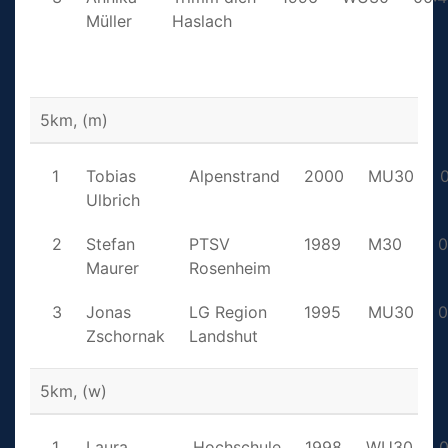
Müller
Haslach
5km, (m)
1
Tobias
Alpenstrand
2000
MU30
0
Ulbrich
2
Stefan
PTSV
1989
M30
0
Maurer
Rosenheim
3
Jonas
LG Region
1995
MU30
0
Zschornak
Landshut
5km, (w)
1
Laura
Hochschule
1998
WU30
0