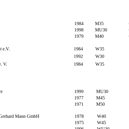
1984
M35
1998
MU30
1979
M40
 e.V.
1984
W35
1992
W30
. V.
1984
W35
er
1999
MU30
1977
M45
1971
M50
-Gerhard Mann GmbH
1978
W40
1975
W45
1996
WU30