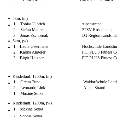
5km, (m)
1
Tobias Ulbrich
Alpenstrand
2
Stefan Maurer
PTSV Rosenheim
3
Jonas Zschornak
LG Region Landshut
5km, (w)
1
Laura Ostermaier
Hochschule Landshu
2
Karina Angerer
FIT PLUS Fitness Ce
3
Birgit Holzner
FIT PLUS Fitness Ce
Kinderlauf, 1200m, (m)
1
Orçun Tunc
Waldorfschule Land
2
Leonardo Link
Alpen Strand
1
Maxine Soika
Kinderlauf, 1200m, (w)
1
Maxine Soika
2
Sophie Soika