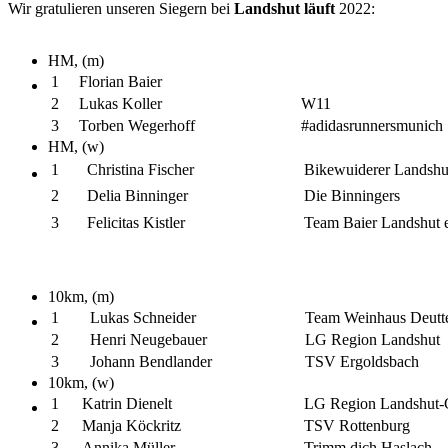
Wir gratulieren unseren Siegern bei
Landshut läuft
2022:
HM, (m)
1
Florian Baier
2
Lukas Koller
W11
3
Torben Wegerhoff
#adidasrunnersmunich
HM, (w)
1
Christina Fischer
Bikewuiderer Landshut
2
Delia Binninger
Die Binningers
3
Felicitas Kistler
Team Baier Landshut e
10km, (m)
1
Lukas Schneider
Team Weinhaus Deutt
2
Henri Neugebauer
LG Region Landshut
3
Johann Bendlander
TSV Ergoldsbach
10km, (w)
1
Katrin Dienelt
LG Region Landshut
2
Manja Köckritz
TSV Rottenburg
3
Annika Müller
Trimm dich Haslach