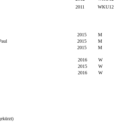
2011
WKU12
2015
M
Paul
2015
M
2015
M
2016
W
2015
W
2016
W
ekürzt)