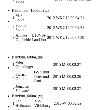
Soika
Kinderlauf, 1200m, (w)
Maxine
1
2012
WKU12
00:04:21
Soika
Sophie
2
2012
WKU12
00:04:31
Soika
Annika
ETSV09
3
2011
WKU12
00:04:39
Dopheide
Landshut
Bambini, 600m, (m)
Vitus
1
2015
M
00:02:27
Grandinger
GS Sankt
Florian
2
Peter und
2015
M
00:02:36
Grimm
Paul
Jonathan
3
2015
M
00:02:37
Schwarz
Bambini, 600m, (w)
Leni
TSV
1
2016
W
00:02:29
Hellmann
Vilsbiburg