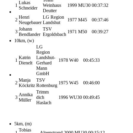
Lukas
1
Weinhaus
1999
MU30
00:37:32
Schneider
Deutter
Henri
LG Region
2
1977
M45
00:37:46
Neugebauer
Landshut
Johann
TSV
3
1971
M50
00:39:27
Bendlander
Ergoldsbach
10km, (w)
LG
Region
Katrin
Landshut-
1
1978
W40
00:45:33
Dienelt
Gerhard
Mann
GmbH
Manja
TSV
2
1975
W45
00:46:00
Köckritz
Rottenburg
Trimm
Annika
3
dich
1996
WU30
00:49:45
Müller
Haslach
5km, (m)
Tobias
1
Alpenstrand
2000
MU30
00:15:12