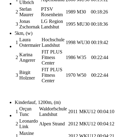
Ulbrich
Stefan
PTSV
2
1989
M30
00:18:26
Maurer
Rosenheim
Jonas
LG Region
3
1995
MU30
00:18:36
Zschornak
Landshut
5km, (w)
Laura
Hochschule
1
1998
WU30
00:19:42
Ostermaier
Landshut
FIT PLUS
Karina
2
Fitness
1986
W35
00:22:44
Angerer
Center
FIT PLUS
Birgit
3
Fitness
1970
W50
00:22:44
Holzner
Center
Kinderlauf, 1200m, (m)
Orçun
Waldorfschule
1
2011
MKU12
00:04:10
Tunc
Landshut
Leonardo
2
Alpen Strand
2012
MKU12
00:04:12
Link
Maxine
1
2012
WKU12
00:04:21