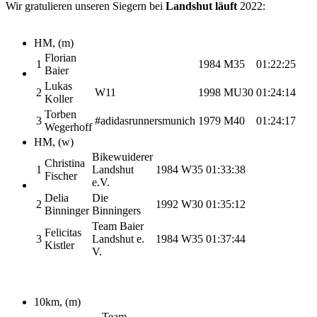
Wir gratulieren unseren Siegern bei
Landshut läuft
2022:
HM, (m)
Florian
1
1984
M35
01:22:25
Baier
Lukas
2
W11
1998
MU30
01:24:14
Koller
Torben
3
#adidasrunnersmunich
1979
M40
01:24:17
Wegerhoff
HM, (w)
Bikewuiderer
Christina
1
Landshut
1984
W35
01:33:38
Fischer
e.V.
Delia
Die
2
1992
W30
01:35:12
Binninger
Binningers
Team Baier
Felicitas
3
Landshut e.
1984
W35
01:37:44
Kistler
V.
10km, (m)
Team