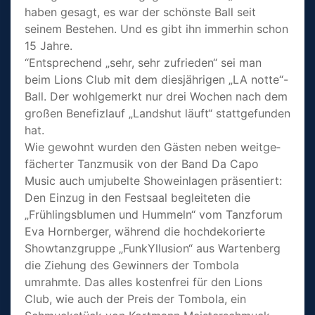
haben gesagt, es war der schönste Ball seit
seinem Bestehen. Und es gibt ihn immerhin schon
15 Jahre.
“Entsprechend „sehr, sehr zufrieden“ sei man
beim Lions Club mit dem diesjährigen „LA notte“-
Ball. Der wohlgemerkt nur drei Wochen nach dem
großen Benefizlauf „Landshut läuft“ stattge­funden
hat.
Wie gewohnt wurden den Gästen neben weitge­
fä­cherter Tanzmusik von der Band Da Capo
Music auch umjubelte Showeinlagen präsentiert:
Den Einzug in den Festsaal begleiteten die
„Frühlings­blumen und Hummeln“ vom Tanzforum
Eva Hornberger, während die hochde­ko­rierte
Showtanz­gruppe „FunkYl­lusion“ aus Wartenberg
die Ziehung des Gewinners der Tombola
umrahmte. Das alles kostenfrei für den Lions
Club, wie auch der Preis der Tombola, ein