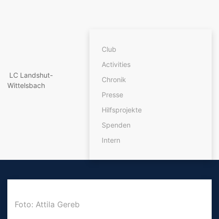
Club
Activities
LC Landshut-
Chronik
Wittelsbach
Presse
Hilfsprojekte
Spenden
Intern
Foto: Attila Gereb