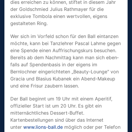
dies errei­chen zu können, stif­tet in diesem Jahr
der Gold­schmied Julius Rath­mayer für die
exklusive Tom­bola ei­nen wertvollen, eigens
gestalteten Ring.
Wer sich im Vorfeld schon für den Ball eintanzen
möchte, kann bei Tanzlehrer Pascal Lahme gegen
eine Spende einen Auffri­schungs­kurs besu­chen.
Bereits ab dem Nach­mittag kann man sich eben­
falls auf Spendenbasis in der eigens im
Bernlochner einge­richteten „Beauty-Lounge" von
Gracia und Blasius Kuba­n­ek ein Abend-Make­up
und eine Frisur zaubern las­sen.
Der Ball beginnt um 19 Uhr mit einem Aperitif,
offizi­eller Start ist um 20 Uhr. Es gibt ein
mitternächt­liches Dessert-Buffet.
Karten­be­stel­lungen sind über das Internet
unter
www.lions-ball.de
mög­lich oder per Tele­fon