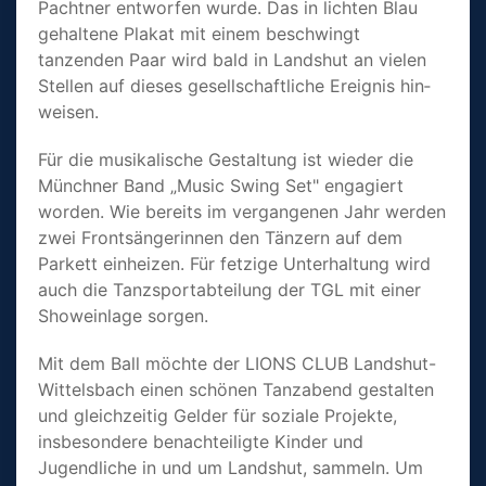
Pachtner entworfen wur­de. Das in lichten Blau
gehal­tene Plakat mit einem be­schwingt
tanzenden Paar wird bald in Lands­hut an vielen
Stellen auf dieses gesell­schaftl­iche Ereignis hin­
weisen.
Für die musika­lische Ge­staltung ist wieder die
Münch­ner Band „Music Swing Set" engagiert
worden. Wie bereits im vergangenen Jahr werden
zwei Frontsän­ge­rinnen den Tänzern auf dem
Parkett ein­heizen. Für fetzige Unterhal­tung wird
auch die Tanzsport­abteilung der TGL mit einer
Showeinlage sorgen.
Mit dem Ball möchte der LIONS CLUB Landshut-
Wit­telsbach einen schönen Tanz­abend gestalten
und gleichzei­tig Gelder für soziale Pro­jekte,
insbesondere benach­teiligte Kinder und
Jugendliche in und um Landshut, sammeln. Um