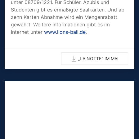
un­ter 08709/1221. Für Schüler, Azu­bis und
Studenten gibt es ermä­ßigte Saalkarten. Und ab
zehn Kar­ten Abnahme wird ein Mengenra­batt
gewährt. Weitere Informatio­nen gibt es im
Internet unter
www.lions-ball.de
.
„LA NOTTE" IM MAI