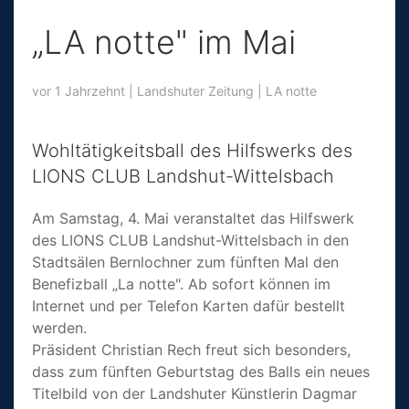
„LA notte" im Mai
vor 1 Jahrzehnt
|
Landshuter Zeitung
|
LA notte
Wohltä­tig­keitsball des Hilfswerks des
LIONS CLUB Landshut-Wittelsbach
Am Samstag, 4. Mai veran­staltet das Hilfswerk
des LI­ONS CLUB Landshut-Wit­telsbach in den
Stadtsälen Bernlochner zum fünf­ten Mal den
Benefizball „La notte". Ab sofort können im
Internet und per Telefon Karten dafür bestellt
werden.
Präsident Christian Rech freut sich besonders,
dass zum fünften Geburtstag des Balls ein neues
Ti­telbild von der Landshuter Künstle­rin Dag­mar