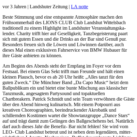
vor 3 Jahren
|
Landshuter Zeitung
|
LA notte
Beste Stimmung und eine entspannte Atmosphäre machen den
Frühsom­merball des LIONS CLUB Club Landshut Wittelsbach
traditionell zu einem Highlight im Landshuter Veranstal­tungs­ka­
lender. Charity trifft hier auf Geselligkeit, Tanzbe­geis­terung paart
sich mit gutem Essen und die Drinks an der Bar sind Genuß pur.
Besonders freuen sich die Löwen und Löwinnen darüber, auch
dieses Mal einen exklusiven Fahrservice von BMW Hubauer für
ihre Gäste anbieten zu können.
Am Beginn des Abends steht der Empfang im Foyer vor dem
Festsaal. Bei einem Glas Sekt trifft man Freunde und hält einen
kleinen Plausch, bevor es ab 20 Uhr heißt: „Alles tanzt für den
guten Zweck.“ Die Münchner Band „Da Capo Music“ heizt dem
Ballpu­blikum ein und bietet eine bunte Mischung aus klassischer
Tanzmusik, angesagtem Partysound und topaktuellen
Chartbreakern. Patrick Schmidt und sein Team verwöhnen die Gäste
über den Abend hinweg kulinarisch. Mit einem Potpourri aus
kreativen Choreo­graphien, beeindru­ckender Akrobatik und
schillernden Kostümen wartet die Showtanz­gruppe „Dance Stars“
auf und trägt damit zum Gelingen des Ballge­schehens bei. Natürlich
darf auch dieses Jahr die Benefiz- Bar nicht fehlen! Sie wird vom
LEO- Club Landshut betreut und ist neben dem legendären, mitter­