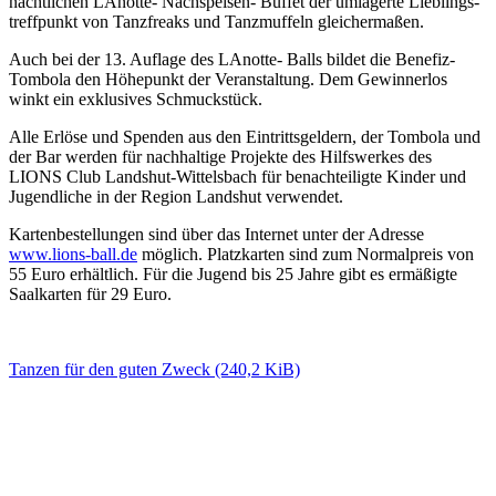
nächt­lichen LAnotte- Nachspeisen- Buffet der umlagerte Lieblings­
treffpunkt von Tanzfreaks und Tanzmuffeln gleichermaßen.
Auch bei der 13. Auflage des LAnotte- Balls bildet die Benefiz-
Tombola den Höhepunkt der Veranstaltung. Dem Gewinnerlos
winkt ein exklusives Schmuckstück.
Alle Erlöse und Spenden aus den Eintritts­geldern, der Tombola und
der Bar werden für nachhaltige Projekte des Hilfswerkes des
LIONS Club Landshut-Wittelsbach für benach­teiligte Kinder und
Jugendliche in der Region Landshut verwendet.
Karten­be­stel­lungen sind über das Internet unter der Adresse
www.lions-ball.de
möglich. Platzkarten sind zum Normalpreis von
55 Euro erhältlich. Für die Jugend bis 25 Jahre gibt es ermäßigte
Saalkarten für 29 Euro.
Tanzen für den guten Zweck
(240,2 KiB)